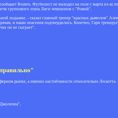
сообщает Reuters. Футболист не выходил на поле с марта из-за 
атче группового этапа Лиги чемпионов с "Ромой".
ьной лодыжке, - сказал главный тренер "красных дьяволов" Ал
ачам, и наши опасения подтвердились. Конечно, Гари тренирует
чах он не сыграет".
еправильно"
сферном рынке, а именно настойчивости относительно Лескотта.
 Джолеона".