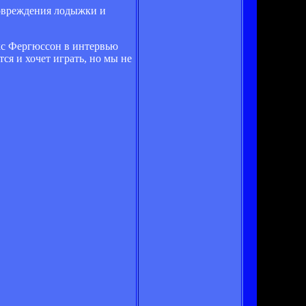
повреждения лодыжки и
екс Фергюссон в интервью
ся и хочет играть, но мы не