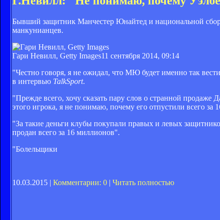
Г.Невилл: "Не понимаю, почему Уэлбе
Бывший защитник Манчестер Юнайтед и национальной сбор
манкунианцев.
Гари Невилл, Getty Images
11 сентября 2014, 09:14
"Честно говоря, я не ожидал, что МЮ будет именно так вест
в интервью
TalkSport
.
"Прежде всего, хочу сказать пару слов о странной продаже
этого игрока, я не понимаю, почему его отпустили всего за 
"За такие деньги клубы покупали правых и левых защитнико
продан всего за 16 миллионов".
"Болельщики
10.03.2015 |
Комментарии: 0
|
Читать полностью