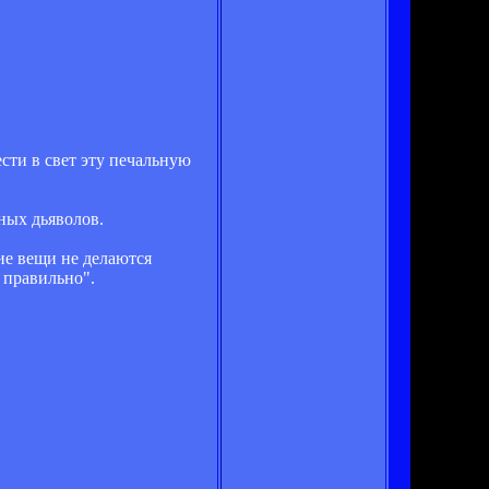
сти в свет эту печальную
ных дьяволов.
ие вещи не делаются
е правильно".