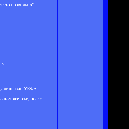
т это правильно".
ту.
ету лицензии УЕФА.
то поможет ему после