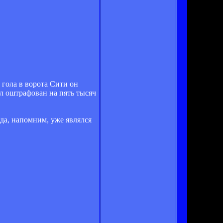
гола в ворота Сити он
л оштрафован на пять тысяч
да, напомним, уже являлся