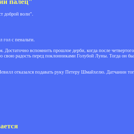
ий палец"
т доброй воли".
л гол с пенальти.
 Достаточно вспомнить прошлое дерби, когда после четвертого 
ю свою радость перед поклонниками Голубой Луны. Тогда он бы
 Невилл отказался подавать руку Петеру Шмайхелю. Датчанин тог
ается