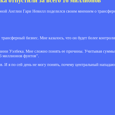
ка отпустили за всего 16 миллионов"
ной Англии Гари Невилл поделился своим мнением о трансфер
и трансферный бизнес. Мне казалось, что он будет более контро
 Данни Уэлбека. Мне сложно понять ее причины. Учитывая суммы
16 миллионов фунтов".
в. И я по сей день не могу понять, почему центральный напада