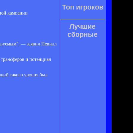
Топ игроков
ной кампании
Лучшие
сборные
лируемым", — заявил Невилл
 трансферов и потенциал
ющий такого уровня был