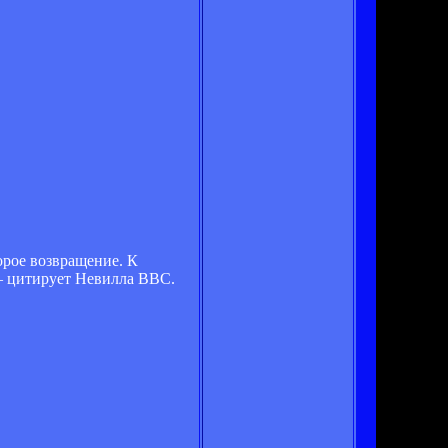
орое возвращение. К
 – цитирует Невилла BBC.