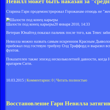
Невилл может быть наказан за "средн
Старина Гари продемонстрировал Горожанам отнюдь не "жес
Шалости под конец карьеры
20 января 2010, 14:33
Ветеран Юнайтед показал пальчик после того, как Тевес заби
Невилла можно назвать самым искренним Красным Дьяволом.
прибежал под гостевую трибуну Олд Траффорд и выразил вс
фунтов.
Показателен также эпизод нескольколетней давности, когда
вратарем Сити.
10.03.2015 |
Комментарии: 0
|
Читать полностью
Восстановление Гари Невилла затягив