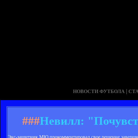
|
НОВОСТИ ФУТБОЛА
СТ
###
Невилл: "Почувст
Экс-защитник МЮ прокомментировал свое решение завершит