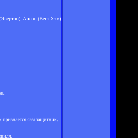
 (Эвертон), Апсон (Вест Хэм)
дь.
к признается сам защитник,
евилл.