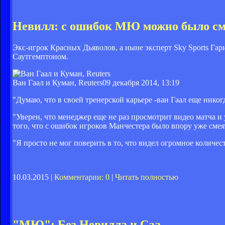
Невилл: с ошибок МЮ можно было см
Экс-игрок Красных Дьяволов, а ныне эксперт Sky Sports Га
Саутгемптоном.
Ван Гаал и Куман, Reuters
09 декабря 2014, 13:19
"Думаю, что
в своей тренерской карьере -
ван Гаал еще никогд
"Уверен, что менеджер еще не раз просмотрит видео матча и 
того, что с ошибок игроков Манчестера было впору уже смея
"Я просто не мог поверить в то, что видел огромное количес
10.03.2015 |
Комментарии: 0
|
Читать полностью
"МЮ": Без Невилла и Саа