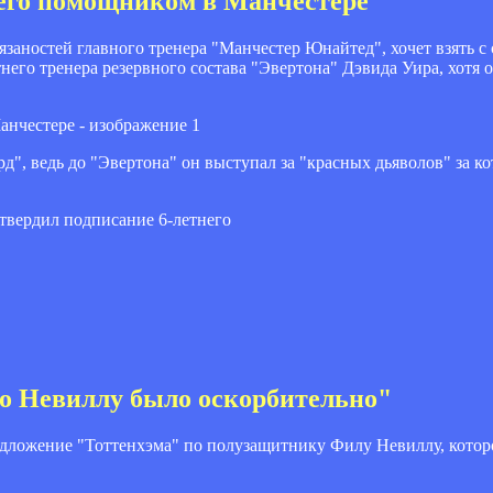
 его помощником в Манчестере
заностей главного тренера "Манчестер Юнайтед", хочет взять с 
него тренера резервного состава "Эвертона" Дэвида Уира, хотя 
, ведь до "Эвертона" он выступал за "красных дьяволов" за ко
твердил подписание 6-летнего
о Невиллу было оскорбительно"
дложение "Тоттенхэма" по полузащитнику Филу Невиллу, которо