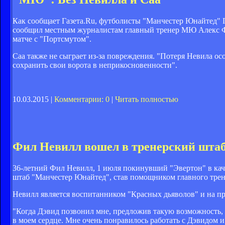
Как сообщает Газета.Ru, футболисты "Манчестер Юнайтед" 
сообщил местным журналистам главный тренер МЮ Алекс Фе
матче с "Портсмутом".
Саа также не сыграет из-за повреждения. "Потеря Невила осо
сохранить свои ворота в неприкосновенности".
10.03.2015 |
Комментарии: 0
|
Читать полностью
Фил Невилл вошел в тренерский шт
36-летний Фил Невилл, 1 июля покинувший "Эвертон" в каче
штаб "Манчестер Юнайтед", став помощником главного тре
Невилл является воспитанником "Красных дьяволов" и на пр
"Когда Дэвид позвонил мне, предложив такую возможность, я
в моем сердце. Мне очень понравилось работать с Дэвидом и