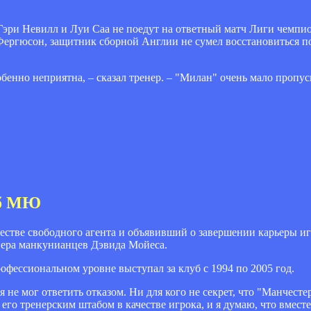
Гэри Невилл и Луи Саа не поедут на ответный матч Лиги чемпио
ргюсон, защитник сборной Англии не сумел восстановиться по
бенно неприятна, – сказал тренер. – "Милан" очень мало пропус
аб МЮ
стве свободного агента и объявивший о завершении карьеры иг
нера манкунианцев Дэвида Мойеса.
офессиональном уровне выступал за клуб с 1994 по 2005 год.
 не мог ответить отказом. Ни для кого не секрет, что "Манчесте
 его тренерским штабом в качестве игрока, и я думаю, что вмест