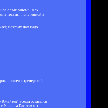
нов с "Миланом" . Как
сле травмы, полученной в
кает, поэтому нам надо
рока, вошел в тренерский
р Юнайтед" всегда оставался
е с Райаном Гиггзом мы