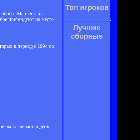
Топ игроков
собой в Манчестер в
обое претендуют на место
Лучшие
сборные
торых в период с 1994 по
е было сделано в день