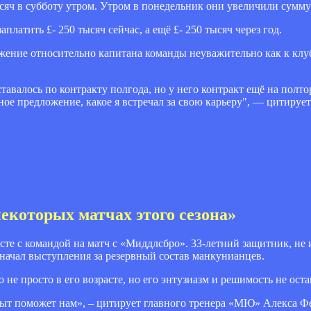
ысяч в субботу утром. Утром в понедельник они увеличили сумму
платить £- 250 тысяч сейчас, а ещё £- 250 тысяч через год.
жение относительно капитана команды неуважительно как к клуб
авалось по контракту полгода, но у него контракт ещё на полтор
ое предложение, какое я встречал за свою карьеру", — цитирует
екоторых матчах этого сезона»
те с командой на матч с «Миддлсбро». 33-летний защитник, не
 начал выступления за резервный состав манкунианцев.
 не просто в его возрасте, но его энтузиазм и решимость не ост
опыт поможет нам», – цитирует главного тренера «МЮ» Алекса Ф