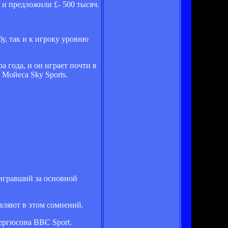
 и предложили £- 500 тысяч.
у, так и к игроку уровню
а года, и он играет почти в
 Мойеса Sky Sports.
 игравший за основной
авляют в этом сомнений.
ергюсона BBC Sport.