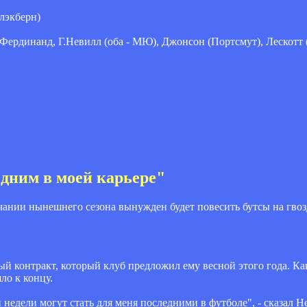
лэкберн)
, Фердинанд, Г.Невилл (оба - МЮ), Джонсон (Портсмут), Лескотт
едним в моей карьере"
чании нынешнего сезона вынужден будет повесить бутсы на гвоз
й контракт, который клуб предложил ему весной этого года. Ка
ло к концу.
и недели могут стать для меня последними в футболе", - сказал Н