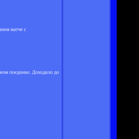
шнем матче с
етном поединке. Доходило до