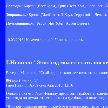
Вратари:
Карсон (Вест Бром), Грин (Вест Хэм), Робинсон (Б
Защитники:
Бридж (МанСити), Э.Коул, Терри (оба - Челси)
Полузащитники:
Барри, Янг (оба - Астон Вилла),
10.03.2015 |
Комментарии: 0
|
Читать полностью
Г.Невилл: "Этот год может стать посл
Ветеран Манчестер Юнайтед не исключает того, что по окон
Гари Невилл, AP
09 сентября 2010, 12:16
Однако пока что Гари Невиллу предстоит отработать годичны
уже тогда он думал, что его время на футбольном поле подош
"Я не обговаривал ничего с клубом и чувствовал, что эти тр