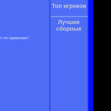
Топ игроков
Лучшие
сборные
т это правильно".