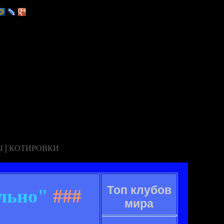
|
Ы
КОТИРОВКИ
Топ клубов
льно"
###
мира