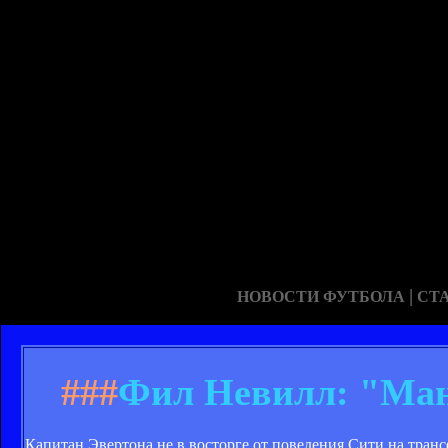
|
НОВОСТИ ФУТБОЛА
СТ
###
Фил Невилл: "Ман
Капитан Эвертона не в восторге от поведения Сити на тран