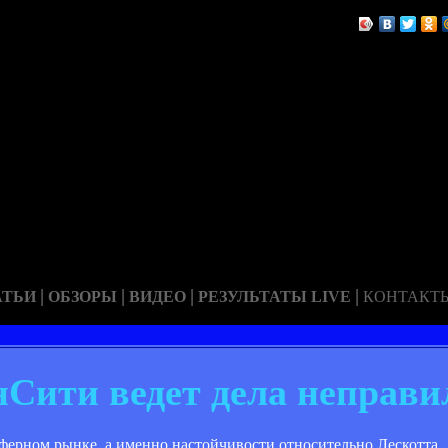
|
|
|
|
АТЬИ
ОБЗОРЫ
ВИДЕО
РЕЗУЛЬТАТЫ LIVE
КОНТАКТ
Сити ведет дела неправи
сферном рынке, а именно настойчивости относительно Лескотта.