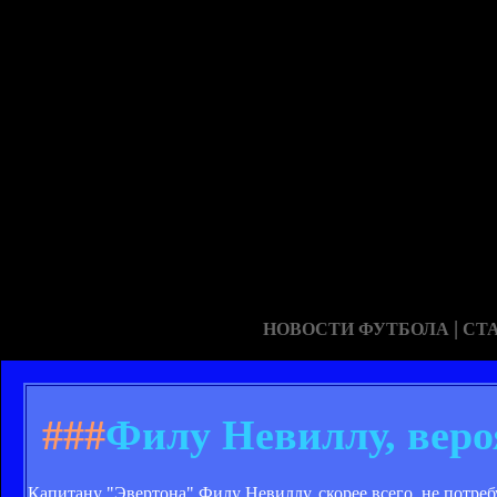
|
НОВОСТИ ФУТБОЛА
СТ
###
Филу Невиллу, веро
Капитану "Эвертона" Филу Невиллу, скорее всего, не потре