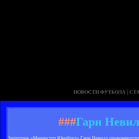
|
НОВОСТИ ФУТБОЛА
СТ
###
Гари Невил
Защитник «Манчестер Юнайтед» Гари Невилл прокомментир