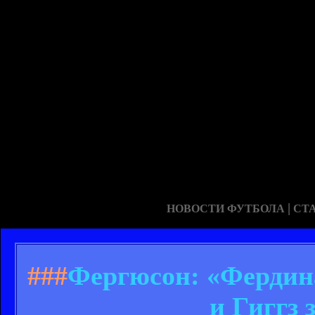
|
НОВОСТИ ФУТБОЛА
СТ
###
Фергюсон: «Фердина
и Гиггз 