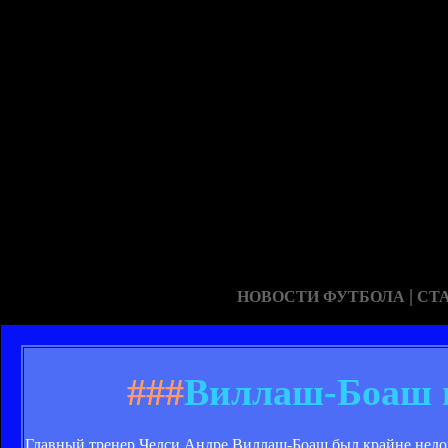
|
НОВОСТИ ФУТБОЛА
СТ
###
Виллаш-Боаш п
Главный тренер Челси Андре Виллаш-Боаш был крайне недо