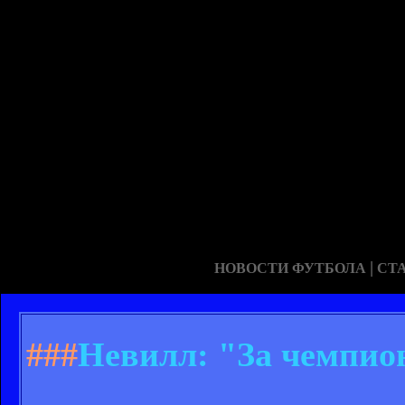
|
НОВОСТИ ФУТБОЛА
СТ
###
Невилл: "За чемпион