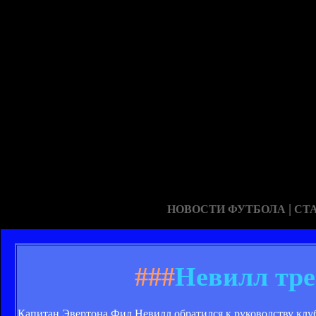
|
НОВОСТИ ФУТБОЛА
СТ
###
Невилл тре
Капитан Эвертона Фил Невилл обратился к руководству клу