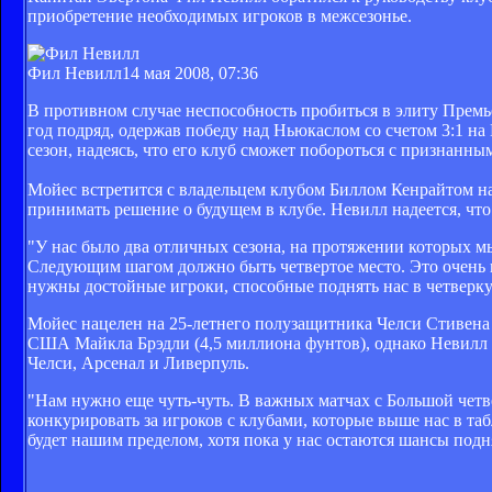
приобретение необходимых игроков в межсезонье.
Фил Невилл
14 мая 2008, 07:36
В противном случае неспособность пробиться в элиту Премь
год подряд, одержав победу над Ньюкаслом со счетом 3:1 н
сезон, надеясь, что его клуб сможет побороться с признанны
Мойес встретится с владельцем клубом Биллом Кенрайтом на
принимать решение о будущем в клубе. Невилл надеется, что
"У нас было два отличных сезона, на протяжении которых м
Следующим шагом должно быть четвертое место. Это очень в
нужны достойные игроки, способные поднять нас в четверк
Мойес нацелен на 25-летнего полузащитника Челси Стивена
США Майкла Брэдли (4,5 миллиона фунтов), однако Невилл с
Челси, Арсенал и Ливерпуль.
"Нам нужно еще чуть-чуть. В важных матчах с Большой четве
конкурировать за игроков с клубами, которые выше нас в та
будет нашим пределом, хотя пока у нас остаются шансы подня