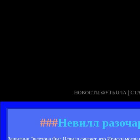
|
НОВОСТИ ФУТБОЛА
СТ
###
Невилл разоча
Защитник Эвертона Фил Невилл считает, что Ириски могли п