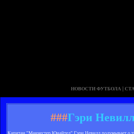
|
НОВОСТИ ФУТБОЛА
СТ
###
Гэри Невилл 
Капитан "Манчестер Юнайтед" Гэри Невилл подумывает о тре