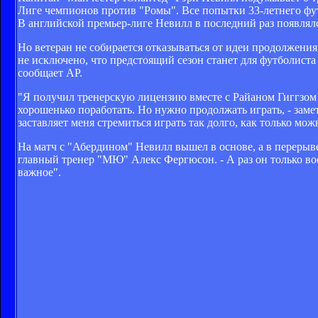
Лиге чемпионов против "Ромы". Все попытки 33-летнего фут
В английской премьер-лиге Невилл в последний раз появлялся
Но ветеран не собирается отказываться от идеи продолжения
не исключено, что предстоящий сезон станет для футболиста
сообщает АР.
"Я получил тренерскую лицензию вместе с Райаном Гиггзом
хорошенько поработать. Но нужно продолжать играть, - замет
заставляет меня стремиться играть так долго, как только мож
На матч с "Абердином" Невилл вышел в основе, а в перерыве
главный тренер "МЮ" Алекс Фергюсон. - А раз он только восс
важное".