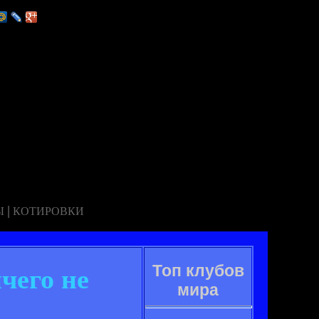
|
Ы
КОТИРОВКИ
Топ клубов
чего не
мира