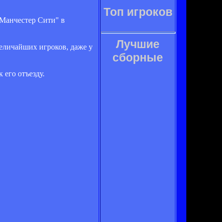
Топ игроков
"Манчестер Сити" в
Лучшие
величайших игроков, даже у
сборные
 его отъезду.