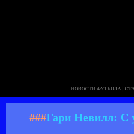
|
НОВОСТИ ФУТБОЛА
СТ
###
Гари Невилл: С 