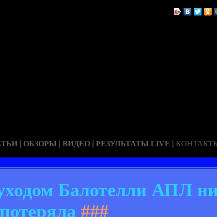
|
|
|
|
АТЬИ
ОБЗОРЫ
ВИДЕО
РЕЗУЛЬТАТЫ LIVE
КОНТАКТ
уходом Балотелли АПЛ ни
потеряла
###