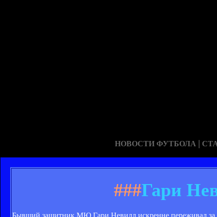
|
НОВОСТИ ФУТБОЛА
СТ
###
Гари Нев
Бывший защитник МЮ Гари Невилл искренне переживал за Че