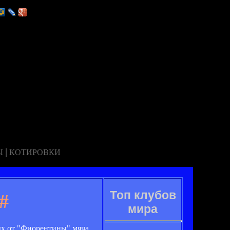
|
Ы
КОТИРОВКИ
Топ клубов
#
мира
ых от "Фиорентины" мяча.