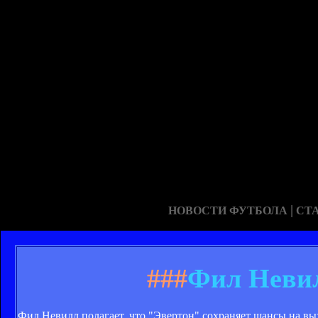
|
НОВОСТИ ФУТБОЛА
СТ
###
Фил Неви
Фил Невилл полагает, что "Эвертон" сохраняет шансы на в