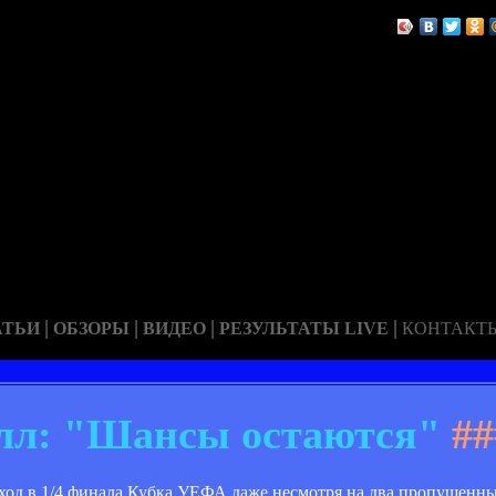
|
|
|
|
АТЬИ
ОБЗОРЫ
ВИДЕО
РЕЗУЛЬТАТЫ LIVE
КОНТАКТ
лл: "Шансы остаются"
##
ыход в 1/4 финала Кубка УЕФА даже несмотря на два пропущенн